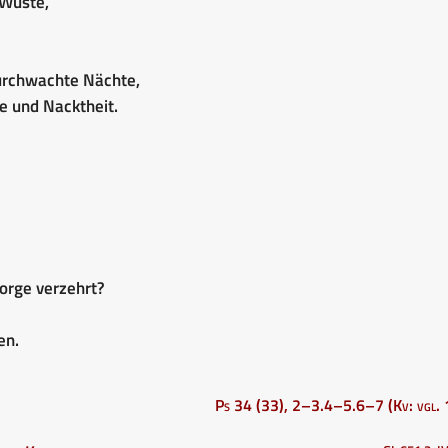
 Wüste,
durchwachte Nächte,
e und Nacktheit.
orge verzehrt?
en.
Ps 34 (33), 2–3.4–5.6–7 (Kv: vgl. 