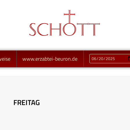
weise
www.erzabtei-beuron.de
FREITAG