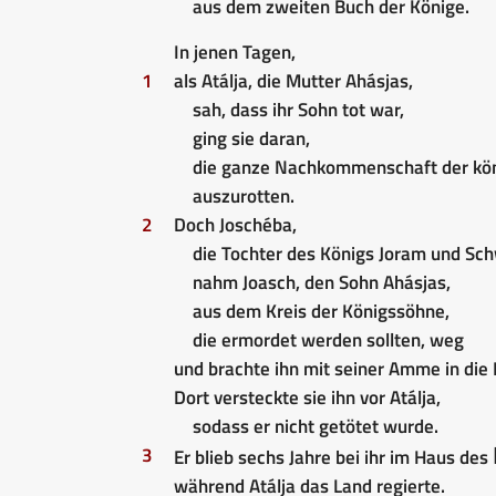
aus dem zweiten Buch der Könige.
In jenen Tagen,
1
als Atálja, die Mutter Ahásjas,
sah, dass ihr Sohn tot war,
ging sie daran,
die ganze Nachkommenschaft der kön
auszurotten.
2
Doch Joschéba,
die Tochter des Königs Joram und Sch
nahm Joasch, den Sohn Ahásjas,
aus dem Kreis der Königssöhne,
die ermordet werden sollten, weg
und brachte ihn mit seiner Amme in di
Dort versteckte sie ihn vor Atálja,
sodass er nicht getötet wurde.
3
Er blieb sechs Jahre bei ihr im Haus des
während Atálja das Land regierte.