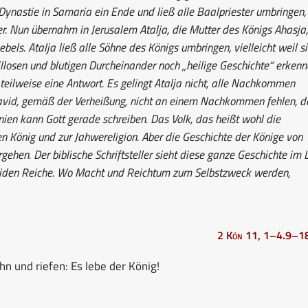
ynastie in Samaria ein Ende und ließ alle Baalpriester umbringen,
. Nun übernahm in Jerusalem Atalja, die Mutter des Königs Ahasja,
bels. Atalja ließ alle Söhne des Königs umbringen, vielleicht weil s
eillosen und blutigen Durcheinander noch „heilige Geschichte“ erken
 teilweise eine Antwort. Es gelingt Atalja nicht, alle Nachkommen
l David, gemäß der Verheißung, nicht an einem Nachkommen fehlen, d
nien kann Gott gerade schreiben. Das Volk, das heißt wohl die
n König und zur Jahwereligion. Aber die Geschichte der Könige von
rgehen. Der biblische Schriftsteller sieht diese ganze Geschichte im L
eiden Reiche. Wo Macht und Reichtum zum Selbstzweck werden,
2 Kön 11, 1–4.9–1
n und riefen: Es lebe der König!