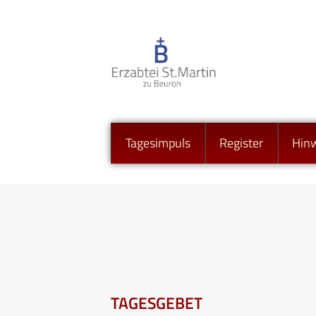
Tagesimpuls
Register
Hin
TAGESGEBET