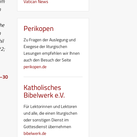
 im
Vatican News
n
che
Perikopen
m
Zu Fragen der Auslegung und
il
Exegese der liturgischen
22;
Lesungen empfehlen wir Ihnen
auch den Besuch der Seite
perikopen.de
b–30
Katholisches
Bibelwerk e.V.
Für Lektorinnen und Lektoren
und alle, die einen liturgischen
oder sonstigen Dienst im
Gottesdienst übernehmen
bibelwerk.de