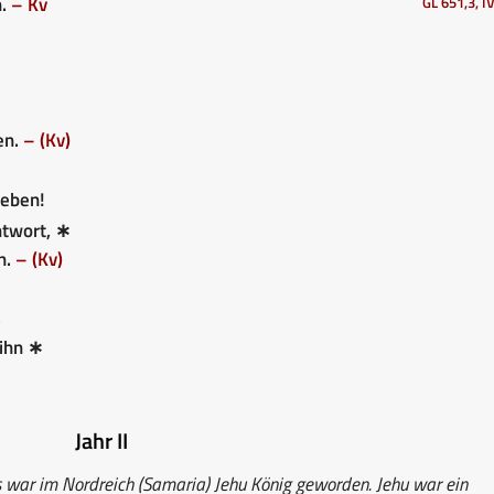
n.
– Kv
GL 651,3, IV
en.
– (Kv)
eben!
twort, ∗
n.
– (Kv)
.
ihn ∗
Jahr II
 war im Nordreich (Samaria) Jehu König geworden. Jehu war ein