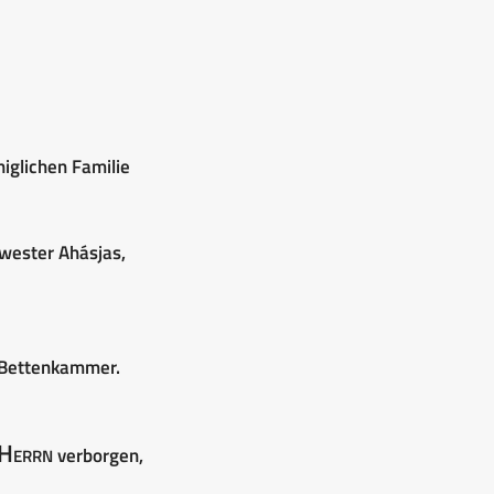
iglichen Familie
wester Ahásjas,
e Bettenkammer.
Herrn
verborgen,