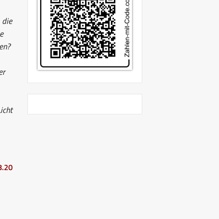
 die
ie
nen?
er
icht
8.20