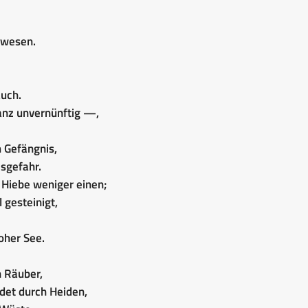
ewesen.
uch.
 ganz unvernünftig —,
m Gefängnis,
sgefahr.
g Hiebe weniger einen;
 gesteinigt,
oher See.
h Räuber,
rdet durch Heiden,