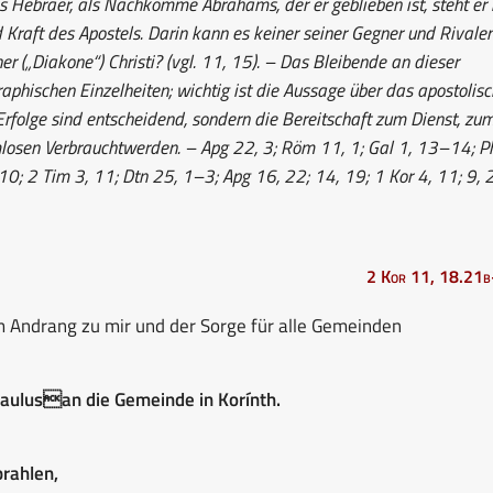
ls Hebräer, als Nachkomme Abrahams, der er geblieben ist, steht er
nd Kraft des Apostels. Darin kann es keiner seiner Gegner und Rivale
r („Diakone“) Christi? (vgl. 11, 15). – Das Bleibende an dieser
raphischen Einzelheiten; wichtig ist die Aussage über das apostolis
Erfolge sind entscheidend, sondern die Bereitschaft zum Dienst, zu
mlosen Verbrauchtwerden. – Apg 22, 3; Röm 11, 1; Gal 1, 13–14; Ph
10; 2 Tim 3, 11; Dtn 25, 1–3; Apg 16, 22; 14, 19; 1 Kor 4, 11; 9, 
2 Kor 11, 18.21
 Andrang zu mir und der Sorge für alle Gemeinden
Paulusan die Gemeinde in Korínth.
prahlen,