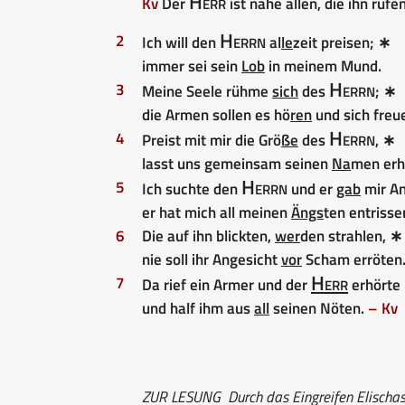
Herr
Kv
Der
ist nahe allen, die ihn rufe
Herrn
2
Ich will den
al
le
zeit preisen; ∗
immer sei sein
Lob
in meinem Mund.
Herrn
3
Meine Seele rühme
sich
des
; ∗
die Armen sollen es hö
ren
und sich freu
Herrn
4
Preist mit mir die Grö
ße
des
, ∗
lasst uns gemeinsam seinen
Na
men erh
Herrn
5
Ich suchte den
und er
gab
mir An
er hat mich all meinen
Ängs
ten entrisse
6
Die auf ihn blickten,
wer
den strahlen, ∗
nie soll ihr Angesicht
vor
Scham erröten
Herr
7
Da rief ein Armer und der
erhörte 
und half ihm aus
all
seinen Nöten.
– Kv
ZUR LESUNG
Durch das Eingreifen Elischas