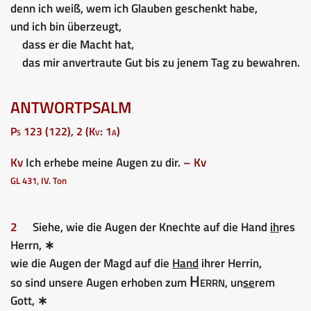
denn ich weiß, wem ich Glauben geschenkt habe,
und ich bin überzeugt,
dass er die Macht hat,
das mir anvertraute Gut bis zu jenem Tag zu bewahren.
ANTWORTPSALM
Ps 123 (122), 2 (Kv: 1a)
Kv
Ich erhebe meine Augen zu dir.
– Kv
GL 431, IV. Ton
2
Siehe, wie die Augen der Knechte auf die Hand
ih
res
Herrn, ∗
wie die Augen der Magd auf die
Hand
ihrer Herrin,
Herrn
so sind unsere Augen erhoben zum
, un
se
rem
Gott, ∗