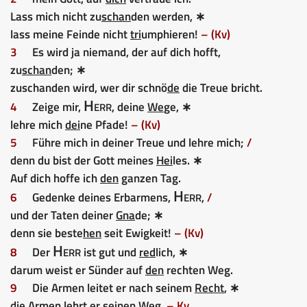
Lass mich nicht zu
schan
den werden, ∗
lass meine Feinde nicht
tri
umphieren!
– (Kv)
3
Es wird ja niemand, der auf dich hofft,
zu
schan
den; ∗
zuschanden wird, wer dir schnö
de
die Treue bricht.
Herr
4
Zeige mir,
, deine
We
ge, ∗
lehre mich
dei
ne Pfade!
– (Kv)
5
Führe mich in deiner Treue und lehre mich;
/
denn du bist der Gott meines
Hei
les. ∗
Auf dich hoffe ich
den
ganzen Tag.
Herr
6
Gedenke deines Erbarmens,
,
/
und der Taten deiner
Gna
de; ∗
denn sie beste
hen
seit Ewigkeit!
– (Kv)
Herr
8
Der
ist gut und
red
lich, ∗
darum weist er Sünder auf
den
rechten Weg.
9
Die Armen leitet er nach seinem
Recht
, ∗
die Armen lehrt
er
seinen Weg.
– Kv