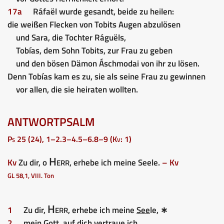
17a
Ráfaël wurde gesandt, beide zu heilen:
die weißen Flecken von Tobits Augen abzulösen
und Sara, die Tochter Ráguëls,
Tobías, dem Sohn Tobits, zur Frau zu geben
und den bösen Dämon Áschmodai von ihr zu lösen.
Denn Tobías kam es zu, sie als seine Frau zu gewinnen
vor allen, die sie heiraten wollten.
ANTWORTPSALM
Ps 25 (24), 1–2.3–4.5–6.8–9 (Kv: 1)
Herr
Kv
Zu dir, o
, erhebe ich meine Seele.
– Kv
GL 58,1, VIII. Ton
Herr
1
Zu dir,
, erhebe ich meine
See
le, ∗
2
mein Gott, auf
dich
vertraue ich.