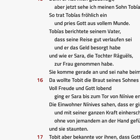
aber jetzt sehe ich meinen Sohn Tobía
So trat Tobías fröhlich ein
und pries Gott aus vollem Munde.
Tobías berichtete seinem Vater,
dass seine Reise gut verlaufen sei
und er das Geld besorgt habe
und wie er Sara, die Tochter Ráguëls,
zur Frau genommen habe.
Sie komme gerade an und sei nahe beim 
16
Da wollte Tobit die Braut seines Sohne
Voll Freude und Gott lobend
ging er Sara bis zum Tor von Nínive e
Die Einwohner Nínives sahen, dass er g
und mit seiner ganzen Kraft einherschr
ohne von jemandem an der Hand gefü
und sie staunten.
17
Tobit aber bekannte vor ihnen, dass Got