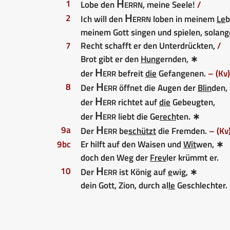
Herrn
1
Lobe den
, meine Seele!
/
Herrn
2
Ich will den
loben in meinem
Le
b
meinem Gott singen und spielen, solan
g
7
Recht schafft er den Unterdrückten,
/
Brot gibt er den
Hun
gernden, ∗
Herr
der
befreit
die
Gefangenen.
– (Kv)
Herr
8
Der
öffnet die Augen der
Blin
den,
Herr
der
richtet auf
die
Gebeugten,
Herr
der
liebt die Ge
rech
ten. ∗
Herr
9a
Der
be
schützt
die Fremden.
– (Kv
9bc
Er hilft auf den Waisen und
Wit
wen, ∗
doch den Weg der
Frev
ler krümmt er.
Herr
10
Der
ist König auf
e
wig, ∗
dein Gott, Zion, durch al
le
Geschlechter.