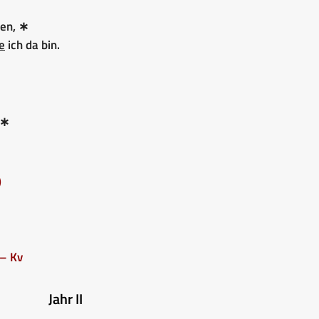
en, ∗
e
ich da bin.
 ∗
)
– Kv
Jahr II