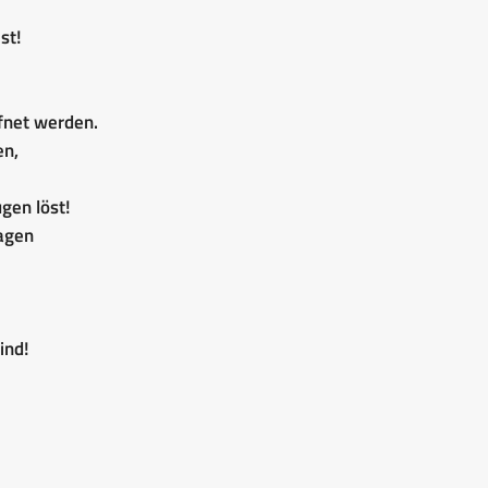
st!
fnet werden.
en,
gen löst!
lagen
ind!