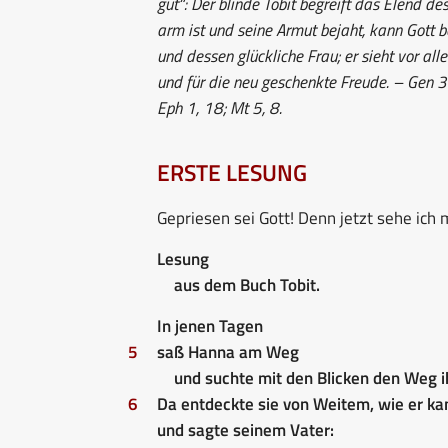
gut“: Der blinde Tobit begreift das Elend d
arm ist und seine Armut bejaht, kann Gott b
und dessen glückliche Frau; er sieht vor all
und für die neu geschenkte Freude. – Gen 3
Eph 1, 18; Mt 5, 8.
ERSTE LESUNG
Gepriesen sei Gott! Denn jetzt sehe ich
Lesung
aus dem Buch Tobit.
In jenen Tagen
5
saß Hanna am Weg
und suchte mit den Blicken den Weg i
6
Da entdeckte sie von Weitem, wie er ka
und sagte seinem Vater: