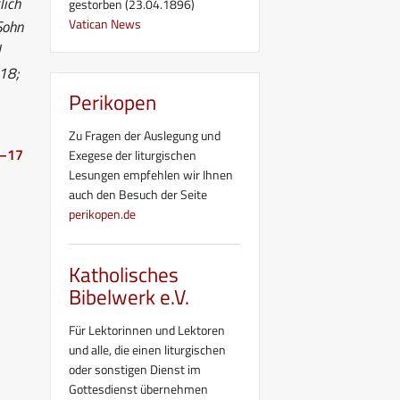
lich
gestorben (23.04.1896)
Vatican News
Sohn
d
 18;
Perikopen
Zu Fragen der Auslegung und
5–17
Exegese der liturgischen
Lesungen empfehlen wir Ihnen
auch den Besuch der Seite
perikopen.de
Katholisches
Bibelwerk e.V.
Für Lektorinnen und Lektoren
und alle, die einen liturgischen
oder sonstigen Dienst im
Gottesdienst übernehmen