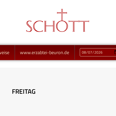
weise
www.erzabtei-beuron.de
FREITAG