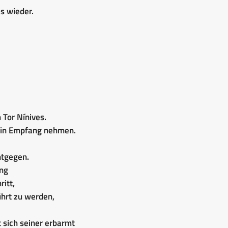
s wieder.
Tor Nínives.
s in Empfang nehmen.
ntgegen.
ing
itt,
hrt zu werden,
t sich seiner erbarmt