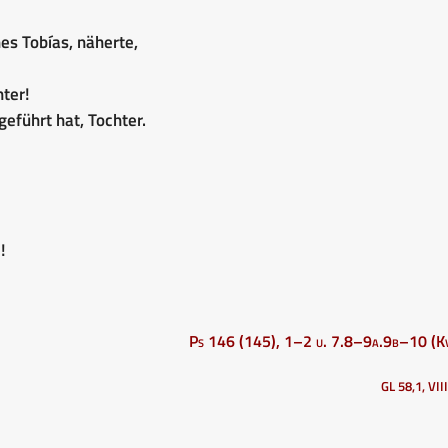
nes Tobías, näherte,
ter!
geführt hat, Tochter.
!
Ps 146 (145), 1–2 u. 7.8–9a.9b–10 (Kv
GL 58,1, VII