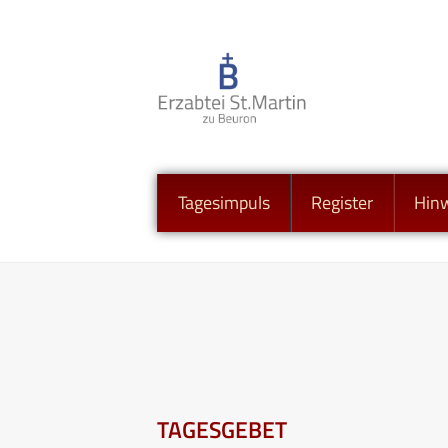
Tagesimpuls
Register
Hin
TAGESGEBET