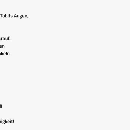
n Tobits Augen,
arauf.
den
nkeln
l!
igkeit!