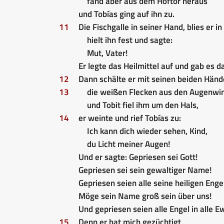
fand aber aus dem Hoftor heraus
und Tobías ging auf ihn zu.
11
Die Fischgalle in seiner Hand, blies er i
hielt ihn fest und sagte:
Mut, Vater!
Er legte das Heilmittel auf und gab es d
12
Dann schälte er mit seinen beiden Hän
13
die weißen Flecken aus den Augenwi
und Tobit fiel ihm um den Hals,
14
er weinte und rief Tobías zu:
Ich kann dich wieder sehen, Kind,
du Licht meiner Augen!
Und er sagte: Gepriesen sei Gott!
Gepriesen sei sein gewaltiger Name!
Gepriesen seien alle seine heiligen Enge
Möge sein Name groß sein über uns!
Und gepriesen seien alle Engel in alle Ew
15
Denn er hat mich gezüchtigt,