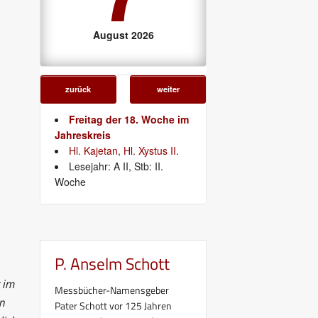
August 2026
zurück
weiter
Freitag der 18. Woche im
Jahreskreis
Hl. Kajetan
,
Hl. Xystus II.
Lesejahr: A II, Stb: II.
Woche
P. Anselm Schott
t im
Messbücher-Namensgeber
n
Pater Schott vor 125 Jahren