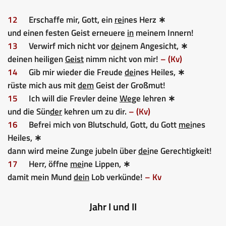
12
Erschaffe mir, Gott, ein
rei
nes Herz ∗
und einen festen Geist erneuere
in
meinem Innern!
13
Verwirf mich nicht vor
dei
nem Angesicht, ∗
deinen heiligen
Geist
nimm nicht von mir!
– (Kv)
14
Gib mir wieder die Freude
dei
nes Heiles, ∗
rüste mich aus mit
dem
Geist der Großmut!
15
Ich will die Frevler deine
We
ge lehren ∗
und die Sün
der
kehren um zu dir.
– (Kv)
16
Befrei mich von Blutschuld, Gott, du Gott
mei
nes
Heiles, ∗
dann wird meine Zunge jubeln über
dei
ne Gerechtigkeit!
17
Herr, öffne
mei
ne Lippen, ∗
damit mein Mund
dein
Lob verkünde!
– Kv
Jahr I und II