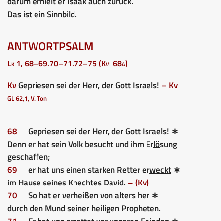
darum erhielt er Ísaak auch zurück.
Das ist ein Sinnbild.
ANTWORTPSALM
Lk 1, 68–69.70–71.72–75 (Kv: 68a)
Kv
Gepriesen sei der Herr, der Gott Israels!
– Kv
GL 62,1, V. Ton
68
Gepriesen sei der Herr, der Gott
Is
raels! ∗
Denn er hat sein Volk besucht und ihm Er
lö
sung
geschaffen;
69
er hat uns einen starken Retter er
weckt
∗
im Hause seines
Knech
tes David.
– (Kv)
70
So hat er verheißen von
al
ters her ∗
durch den Mund seiner
hei
ligen Propheten.
71
Er hat uns errettet vor unseren
Fein
den ∗