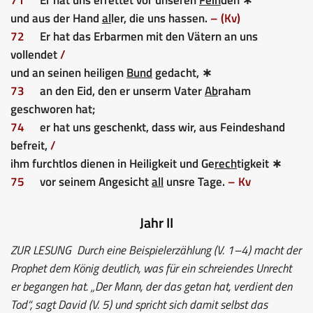
und aus der Hand
al
ler, die uns hassen.
– (Kv)
72
Er hat das Erbarmen mit den Vätern an uns
vollendet
/
und an seinen heiligen
Bund
gedacht, ∗
73
an den Eid, den er unserm Vater
Ab
raham
geschworen hat;
74
er hat uns geschenkt, dass wir, aus Feindeshand
befreit,
/
ihm furchtlos dienen in Heiligkeit und Ge
rech
tigkeit ∗
75
vor seinem Angesicht
all
unsre Tage.
– Kv
Jahr II
ZUR LESUNG
Durch eine Beispielerzählung (V. 1–4) macht der
Prophet dem König deutlich, was für ein schreiendes Unrecht
er begangen hat. „Der Mann, der das getan hat, verdient den
Tod“, sagt David (V. 5) und spricht sich damit selbst das