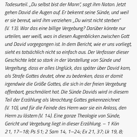
Todesurteil. „Du selbst bist der Mann“, sagt ihm Natan. Jetzt
gehen David die Augen auf. Er bekennt seine Sünde, und weil
er sie bereut, wird ihm verziehen: „Du wirst nicht sterben“
(V. 13). War das eine billige Vergebung? Darüber könnte nur
urteilen, wer weiß, was in diesen Augenblicken zwischen Gott
und David vorgegangen ist. In dem Bericht, wie er uns vorliegt,
sieht es tatsächlich nicht so einfach aus. Der Verfasser dieser
Geschichte lebt so stark in der Vorstellung von Sünde und
Vergeltung, dass er alles Unglück, das später über David kam,
als Strafe Gottes deutet, ohne zu bedenken, dass er damit
irgendwie die Größe Gottes, die sich in der freien Vergebung
offenbart, geschmälert hat. Die Sünde Davids wird in diesem
Teil der Erzählung als Verachtung Gottes gekennzeichnet
(V. 10), und für die Feinde des Herrn war sie ein Anlass, den
Herrn zu lästern (V. 14). Eine ganze Theologie von Sünde,
Gericht und Vergebung liegt in dieser Erzählung. – 1 Kön
21, 17–18; Ps 51; 2 Sam 14, 1–24; Ex 21, 37; Lk 19, 8;