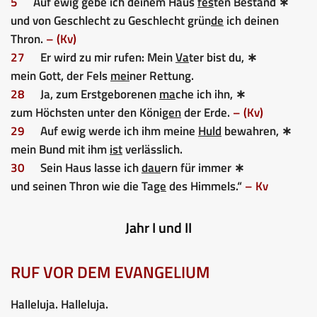
5
Auf ewig gebe ich deinem Haus
fes
ten Bestand ∗
und von Geschlecht zu Geschlecht grün
de
ich deinen
Thron.
– (Kv)
27
Er wird zu mir rufen: Mein
Va
ter bist du, ∗
mein Gott, der Fels
mei
ner Rettung.
28
Ja, zum Erstgeborenen
ma
che ich ihn, ∗
zum Höchsten unter den Köni
gen
der Erde.
– (Kv)
29
Auf ewig werde ich ihm meine
Huld
bewahren, ∗
mein Bund mit ihm
ist
verlässlich.
30
Sein Haus lasse ich
dau
ern für immer ∗
und seinen Thron wie die Ta
ge
des Himmels.“
– Kv
Jahr I und II
RUF VOR DEM EVANGELIUM
Halleluja. Halleluja.