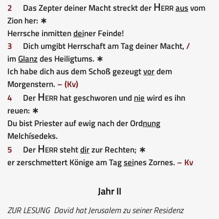
Herr
2
Das Zepter deiner Macht streckt der
aus
vom
Zion her: ∗
Herrsche inmitten
dei
ner Feinde!
3
Dich umgibt Herrschaft am Tag deiner Macht,
/
im
Glanz
des Heiligtums. ∗
Ich habe dich aus dem Schoß gezeugt
vor
dem
Morgenstern.
– (Kv)
Herr
4
Der
hat geschworen und
nie
wird es ihn
reuen: ∗
Du bist Priester auf ewig nach der Ord
nung
Melchísedeks.
Herr
5
Der
steht
dir
zur Rechten; ∗
er zerschmettert Könige am Tag
sei
nes Zornes.
– Kv
Jahr II
ZUR LESUNG
David hat Jerusalem zu seiner Residenz