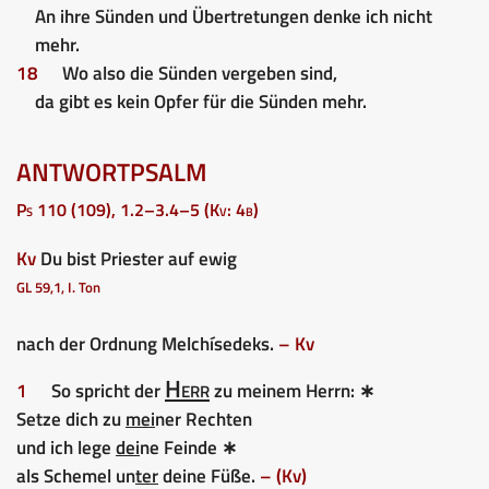
An ihre Sünden und Übertretungen denke ich nicht
mehr.
18
Wo also die Sünden vergeben sind,
da gibt es kein Opfer für die Sünden mehr.
ANTWORTPSALM
Ps 110 (109), 1.2–3.4–5 (Kv: 4b)
Kv
Du bist Priester auf ewig
GL 59,1, I. Ton
nach der Ordnung Melchísedeks.
– Kv
Herr
1
So spricht der
zu meinem Herrn: ∗
Setze dich zu
mei
ner Rechten
und ich lege
dei
ne Feinde ∗
als Schemel un
ter
deine Füße.
– (Kv)