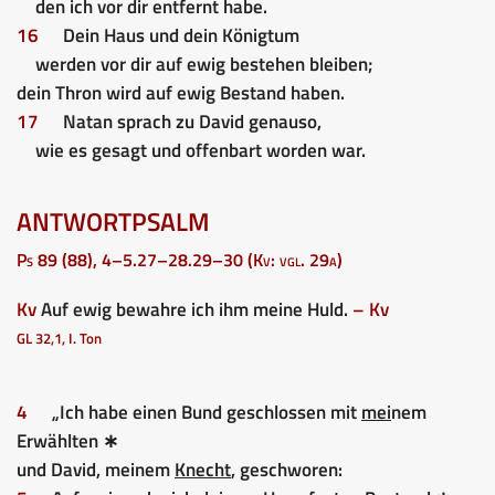
den ich vor dir entfernt habe.
16
Dein Haus und dein Königtum
werden vor dir auf ewig bestehen bleiben;
dein Thron wird auf ewig Bestand haben.
17
Natan sprach zu David genauso,
wie es gesagt und offenbart worden war.
ANTWORTPSALM
Ps 89 (88), 4–5.27–28.29–30 (Kv: vgl. 29a)
Kv
Auf ewig bewahre ich ihm meine Huld.
– Kv
GL 32,1, I. Ton
4
„Ich habe einen Bund geschlossen mit
mei
nem
Erwählten ∗
und David, meinem
Knecht
, geschworen: