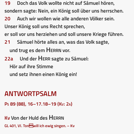
19
Doch das Volk wollte nicht auf Sámuel hören,
sondern sagte: Nein, ein König soll über uns herrschen.
20
Auch wir wollen wie alle anderen Völker sein.
Unser König soll uns Recht sprechen,
er soll vor uns herziehen und soll unsere Kriege führen.
21
Sámuel hörte alles an, was das Volk sagte,
Herrn
und trug es dem
vor.
Herr
22a
Und der
sagte zu Sámuel:
Hör auf ihre Stimme
und setz ihnen einen König ein!
ANTWORTPSALM
Ps 89 (88), 16–17.18–19 (Kv: 2a)
Herrn
Kv
Von der Huld des
GL 401, VI. Ton
will ich ewig singen.
– Kv