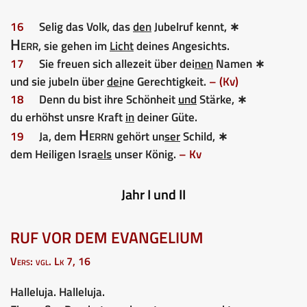
16
Selig das Volk, das
den
Jubelruf kennt, ∗
Herr
, sie gehen im
Licht
deines Angesichts.
17
Sie freuen sich allezeit über dei
nen
Namen ∗
und sie jubeln über
dei
ne Gerechtigkeit.
– (Kv)
18
Denn du bist ihre Schönheit
und
Stärke, ∗
du erhöhst unsre Kraft
in
deiner Güte.
Herrn
19
Ja, dem
gehört un
ser
Schild, ∗
dem Heiligen Isra
els
unser König.
– Kv
Jahr I und II
RUF VOR DEM EVANGELIUM
Vers: vgl. Lk 7, 16
Halleluja. Halleluja.