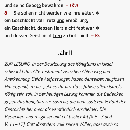
und seine Gebo
te
bewahren.
– (Kv)
8
Sie sollen nicht werden wie
ih
re Väter, ∗
ein Geschlecht voll Trotz
und
Empörung,
ein Geschlecht, dessen
Herz
nicht fest war ∗
und dessen Geist nicht
treu
zu Gott hielt.
– Kv
Jahr II
ZUR LESUNG
In der Beurteilung des Königtums in Israel
schwankt das Alte Testament zwischen Ablehnung und
Anerkennung. Beide Auffassungen haben denselben religiösen
Hintergrund; immer geht es darum, dass Jahwe allein Israels
König sein soll. In der heutigen Lesung kommen die Bedenken
gegen das Königtum zur Sprache, die vom späteren Verlauf der
Geschichte her mehr als verständlich erscheinen. Die
Bedenken sind religiöser und politischer Art (V. 5–7 und
V. 11–17). Gott lässt dem Volk seinen Willen, aber auch so