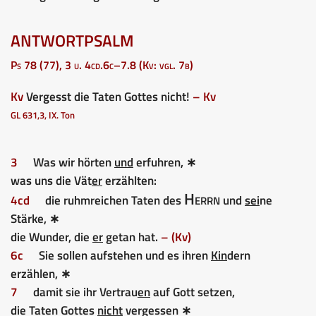
ANTWORTPSALM
Ps 78 (77), 3 u. 4cd.6c–7.8 (Kv: vgl. 7b)
Kv
Vergesst die Taten Gottes nicht!
– Kv
GL 631,3, IX. Ton
3
Was wir hörten
und
erfuhren, ∗
was uns die Vät
er
erzählten:
Herrn
4cd
die ruhmreichen Taten des
und
sei
ne
Stärke, ∗
die Wunder, die
er
getan hat.
– (Kv)
6c
Sie sollen aufstehen und es ihren
Kin
dern
erzählen, ∗
7
damit sie ihr Vertrau
en
auf Gott setzen,
die Taten Gottes
nicht
vergessen ∗