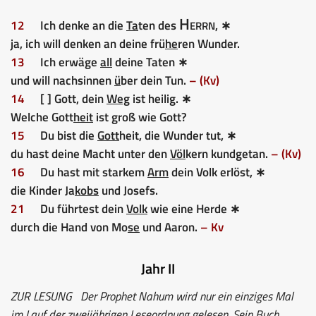
Herrn
12
Ich denke an die
Ta
ten des
, ∗
ja, ich will denken an deine frü
he
ren Wunder.
13
Ich erwäge
all
deine Taten ∗
und will nachsinnen
ü
ber dein Tun.
– (Kv)
14
[ ] Gott, dein
Weg
ist heilig. ∗
Welche Gott
heit
ist groß wie Gott?
15
Du bist die
Gott
heit, die Wunder tut, ∗
du hast deine Macht unter den
Völ
kern kundgetan.
– (Kv)
16
Du hast mit starkem
Arm
dein Volk erlöst, ∗
die Kinder Ja
kobs
und Josefs.
21
Du führtest dein
Volk
wie eine Herde ∗
durch die Hand von Mo
se
und Aaron.
– Kv
Jahr II
ZUR LESUNG
Der Prophet Nahum wird nur ein einziges Mal
im Lauf der zweijährigen Leseordnung gelesen. Sein Buch