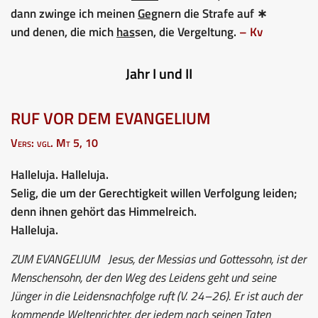
dann zwinge ich meinen
Geg
nern die Strafe auf ∗
und denen, die mich
has
sen, die Vergeltung.
– Kv
Jahr I und II
RUF VOR DEM EVANGELIUM
Vers: vgl. Mt 5, 10
Halleluja. Halleluja.
Selig, die um der Gerechtigkeit willen Verfolgung leiden;
denn ihnen gehört das Himmelreich.
Halleluja.
ZUM EVANGELIUM
Jesus, der Messias und Gottessohn, ist der
Menschensohn, der den Weg des Leidens geht und seine
Jünger in die Leidensnachfolge ruft (V. 24–26). Er ist auch der
kommende Weltenrichter, der jedem nach seinen Taten