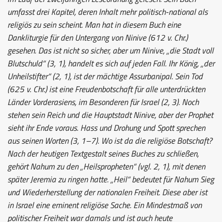
umfasst drei Kapitel, deren Inhalt mehr politisch-national als
religiös zu sein scheint. Man hat in diesem Buch eine
Dankliturgie für den Untergang von Ninive (612 v. Chr.)
gesehen. Das ist nicht so sicher, aber um Ninive, „die Stadt voll
Blutschuld“ (3, 1), handelt es sich auf jeden Fall. Ihr König, „der
Unheilstifter“ (2, 1), ist der mächtige Assurbanipal. Sein Tod
(625 v. Chr.) ist eine Freudenbotschaft für alle unterdrückten
Länder Vorderasiens, im Besonderen für Israel (2, 3). Noch
stehen sein Reich und die Hauptstadt Ninive, aber der Prophet
sieht ihr Ende voraus. Hass und Drohung und Spott sprechen
aus seinen Worten (3, 1–7). Wo ist da die religiöse Botschaft?
Nach der heutigen Textgestalt seines Buches zu schließen,
gehört Nahum zu den „Heilspropheten“ (vgl. 2, 1), mit denen
später Jeremia zu ringen hatte. „Heil“ bedeutet für Nahum Sieg
und Wiederherstellung der nationalen Freiheit. Diese aber ist
in Israel eine eminent religiöse Sache. Ein Mindestmaß von
politischer Freiheit war damals und ist auch heute