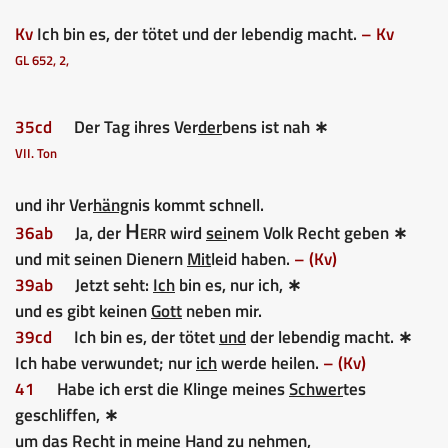
Kv
Ich bin es, der tötet und der lebendig macht.
– Kv
GL 652, 2,
35cd
Der Tag ihres Ver
der
bens ist nah ∗
VII. Ton
und ihr Ver
häng
nis kommt schnell.
Herr
36ab
Ja, der
wird
sei
nem Volk Recht geben ∗
und mit seinen Dienern
Mit
leid haben.
– (Kv)
39ab
Jetzt seht:
Ich
bin es, nur ich, ∗
und es gibt keinen
Gott
neben mir.
39cd
Ich bin es, der tötet
und
der lebendig macht. ∗
Ich habe verwundet; nur
ich
werde heilen.
– (Kv)
41
Habe ich erst die Klinge meines
Schwer
tes
geschliffen, ∗
um das Recht in meine
Hand
zu nehmen,