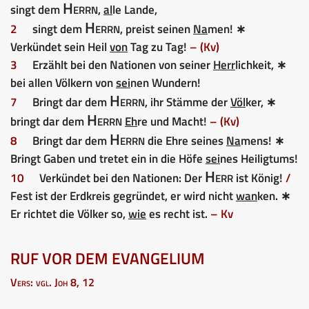
Herrn
singt dem
,
al
le Lande,
Herrn
2
singt dem
, preist seinen
Na
men! ∗
Verkündet sein Heil
von
Tag zu Tag!
– (Kv)
3
Erzählt bei den Nationen von seiner
Herr
lichkeit, ∗
bei allen Völkern von
sei
nen Wundern!
Herrn
7
Bringt dar dem
, ihr Stämme der
Völ
ker, ∗
Herrn
bringt dar dem
Eh
re und Macht!
– (Kv)
Herrn
8
Bringt dar dem
die Ehre seines
Na
mens! ∗
Bringt Gaben und tretet ein in die Höfe
sei
nes Heiligtums!
Herr
10
Verkündet bei den Nationen: Der
ist König!
/
Fest ist der Erdkreis gegründet, er wird nicht
wan
ken. ∗
Er richtet die Völker so,
wie
es recht ist.
– Kv
RUF VOR DEM EVANGELIUM
Vers: vgl. Joh 8, 12