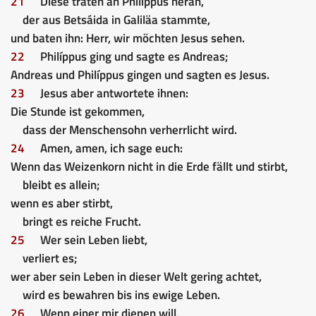
21
Diese traten an Philíppus heran,
der aus Betsáida in Galiläa stammte,
und baten ihn: Herr, wir möchten Jesus sehen.
22
Philíppus ging und sagte es Andreas;
Andreas und Philíppus gingen und sagten es Jesus.
23
Jesus aber antwortete ihnen:
Die Stunde ist gekommen,
dass der Menschensohn verherrlicht wird.
24
Amen, amen, ich sage euch:
Wenn das Weizenkorn nicht in die Erde fällt und stirbt,
bleibt es allein;
wenn es aber stirbt,
bringt es reiche Frucht.
25
Wer sein Leben liebt,
verliert es;
wer aber sein Leben in dieser Welt gering achtet,
wird es bewahren bis ins ewige Leben.
26
Wenn einer mir dienen will,