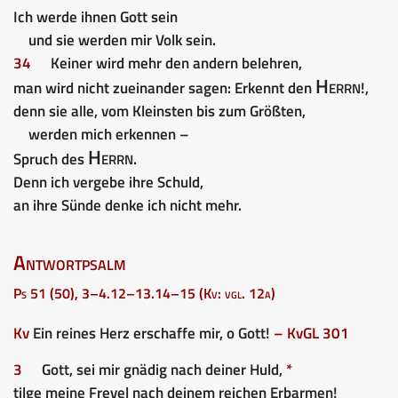
Ich werde ihnen Gott sein
und sie werden mir Volk sein.
34
Keiner wird mehr den andern belehren,
Herrn
man wird nicht zueinander sagen: Erkennt den
!,
denn sie alle, vom Kleinsten bis zum Größten,
werden mich erkennen –
Herrn
Spruch des
.
Denn ich vergebe ihre Schuld,
an ihre Sünde denke ich nicht mehr.
Antwortpsalm
Ps 51 (50), 3–4.12–13.14–15 (Kv: vgl. 12a)
Kv
Ein reines Herz erschaffe mir, o Gott!
– Kv
GL 301
3
Gott, sei mir gnädig nach deiner Huld,
*
tilge meine Frevel nach deinem reichen Erbarmen!