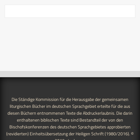
Die Ständige Kommission für die Herausgabe der gemeinsamen
liturgischen Bücher im deutschen Sprachgebiet erteilte für die aus
diesen Büchern entnommenen Texte die Abdruckerlaubnis. Die darin
enthaltenen biblischen Texte sind Bestandteil der von den
Bischofskonferenzen des deutschen Sprachgebietes approbierten
(revidierten) Einheitsübersetzung der Heiligen Schrift (1980/2016). ©