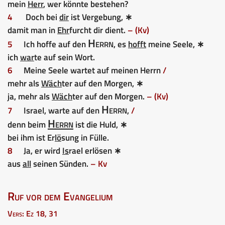
mein
Herr
, wer könnte bestehen?
4
Doch bei
dir
ist Vergebung, ∗
damit man in
Ehr
furcht dir dient.
– (Kv)
Herrn
5
Ich hoffe auf den
, es
hofft
meine Seele, ∗
ich
war
te auf sein Wort.
6
Meine Seele wartet auf meinen Herrn
/
mehr als
Wäch
ter auf den Morgen, ∗
ja, mehr als
Wäch
ter auf den Morgen.
– (Kv)
Herrn
7
Israel, warte auf den
,
/
Herrn
denn beim
ist die Huld, ∗
bei ihm ist Er
lö
sung in Fülle.
8
Ja, er wird
Is
rael erlösen ∗
aus
all
seinen Sünden.
– Kv
Ruf vor dem Evangelium
Vers: Ez 18, 31