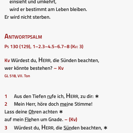
einsieht und umkehrt,
wird er bestimmt am Leben bleiben.
Er wird nicht sterben.
Antwortpsalm
Ps 130 (129), 1–2.3–4.5–6.7–8 (Kv: 3)
Herr
Kv
Würdest du,
, die Sünden beachten,
wer könnte bestehen?
– Kv
GL 518, VII. Ton
He
rr
1
Aus den Tiefen
ru
fe ich,
, zu dir: ∗
2
Mein Herr, höre doch
mei
ne Stimme!
Lass deine
Oh
ren achten ∗
auf mein
Fle
hen um Gnade.
– (Kv)
Herr
3
Würdest du,
, die
Sün
den beachten, ∗