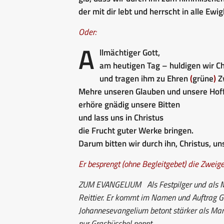
der mit dir lebt und herrscht in alle Ewig
Oder:
A
llmächtiger Gott,
am heutigen Tag – huldigen wir Ch
und tragen ihm zu Ehren
(
grüne
)
Z
Mehre unseren Glauben und unsere Hof
erhöre gnädig unsere Bitten
und lass uns in Christus
die Frucht guter Werke bringen.
Darum bitten wir durch ihn, Christus, un
Er besprengt (ohne Begleitgebet) die Zweig
ZUM EVANGELIUM
Als Festpilger und als Me
Reittier. Er kommt im Namen und Auftrag G
Johannesevangelium betont stärker als Mar
nur Grasbüschel nennt.