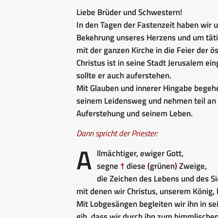
Liebe Brüder und Schwestern!
In den Tagen der Fastenzeit haben wir 
Bekehrung unseres Herzens und um tät
mit der ganzen Kirche in die Feier der 
Christus ist in seine Stadt Jerusalem ei
sollte er auch auferstehen.
Mit Glauben und innerer Hingabe begehe
seinem Leidensweg und nehmen teil an s
Auferstehung und seinem Leben.
Dann spricht der Priester:
A
llmächtiger, ewiger Gott,
segne
†
diese
(
grünen
)
Zweige,
die Zeichen des Lebens und des Si
mit denen wir Christus, unserem König, 
Mit Lobgesängen begleiten wir ihn in sei
gib, dass wir durch ihn zum himmlische