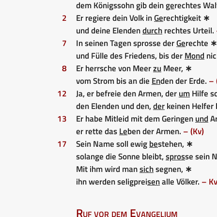
dem Königssohn gib dein
ge
rechtes Wal
2
Er regiere dein Volk in
Ge
rechtigkeit ∗
und deine Elenden
durch
rechtes Urteil.
7
In seinen Tagen sprosse der
Ge
rechte ∗
und Fülle des Friedens, bis der
Mond
nic
8
Er herrsche von Meer
zu
Meer, ∗
vom Strom bis an die
En
den der Erde.
– 
12
Ja, er befreie den Armen, der
um
Hilfe s
den Elenden und den,
der
keinen Helfer 
13
Er habe Mitleid mit dem Geringen
und
A
er rette das
Le
ben der Armen.
– (Kv)
17
Sein Name soll ewig
be
stehen, ∗
solange die Sonne bleibt,
spros
se sein 
Mit ihm wird man
sich
segnen, ∗
ihn werden seligprei
sen
alle Völker.
– K
Ruf vor dem Evangelium