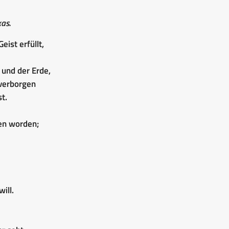
as.
eist erfüllt,
 und der Erde,
 verborgen
t.
ben worden;
ill.