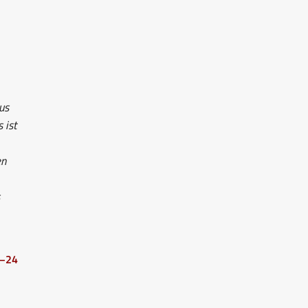
us
 ist
en
1–24