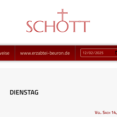
weise
www.erzabtei-beuron.de
DIENSTAG
Vgl. Sach 14,