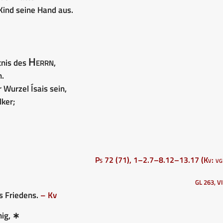
Kind seine Hand aus.
Herrn
tnis des
,
.
 Wurzel Ísais sein,
lker;
Ps 72 (71), 1–2.7–8.12–13.17 (Kv: vgl
GL 263, VI
es Friedens.
– Kv
ig, ∗