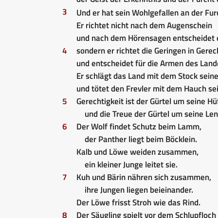
3
Und er hat sein Wohlgefallen an der Fu
Er richtet nicht nach dem Augenschein
und nach dem Hörensagen entscheidet e
4
sondern er richtet die Geringen in Gerec
und entscheidet für die Armen des Landes
Er schlägt das Land mit dem Stock sei
und tötet den Frevler mit dem Hauch sei
5
Gerechtigkeit ist der Gürtel um seine Hü
und die Treue der Gürtel um seine Le
6
Der Wolf findet Schutz beim Lamm,
der Panther liegt beim Böcklein.
Kalb und Löwe weiden zusammen,
ein kleiner Junge leitet sie.
7
Kuh und Bärin nähren sich zusammen,
ihre Jungen liegen beieinander.
Der Löwe frisst Stroh wie das Rind.
8
Der Säugling spielt vor dem Schlupfloch