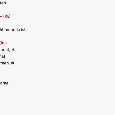
ten.
– (Kv)
ht mehr da ist.
(Kv)
chreit, ∗
hat.
rmen, ∗
Name.
v