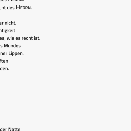
Herrn
rcht des
.
r nicht,
htigkeit
, wie es recht ist.
nes Mundes
ner Lippen.
ften
nden.
 der Natter